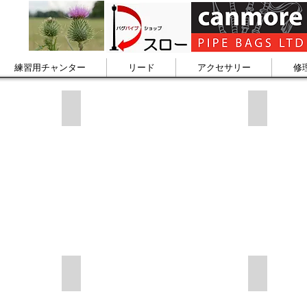
練習用チャンター
リード
アクセサリー
修
購入方法
バグパイ
整
ドロンリードの調整
チャンタ