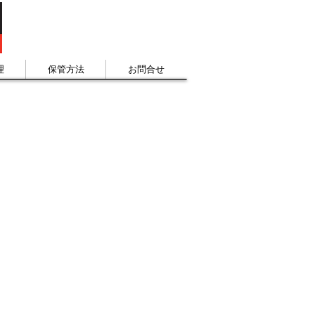
理
保管方法
お問合せ
プの運指
ーのチューニング