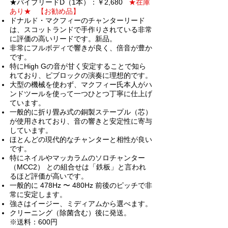
★
パイプ
リードD（1本）：￥2,680
★在庫
あり★ 【お勧め品】
ドナルド・マクフィーのチャンターリード
は、スコットランドで手作りされている非常
に評価の高いリードです。新品。
非常にフルボディで響きが良く、倍音が豊か
です。
特にHigh Gの音が甘く安定することで知ら
れており、ピブロックの演奏に理想的です。
大型の機械を使わず、マクフィー氏本人がハ
ンドツールを使って一つひとつ丁寧に仕上げ
ています。
一般的に折り畳み式の銅製ステープル（芯）
が使用されており、音の響きと安定性に寄与
しています。
ほとんどの現代的なチャンターと相性が良い
です。
特にネイルやマッカラムのソロチャンター
（MCC2） との組合せは「鉄板」と言われ
るほど評価が高いです。
一般的に 478Hz 〜 480Hz 前後のピッチで非
常に安定します。
強さはイージー、ミディアムから選べます。
クリーニング（除菌含む）後に発送。
※送料：600円