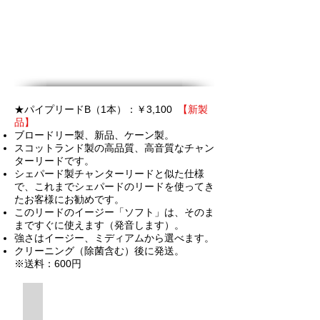
★
パイプ
リードB（1本）：￥3,100
【新製
品】
ブロードリー製、新品、ケーン製。
スコットランド製の​高品質、高音質なチャン
ターリードです。
シェパード製チャンターリードと似た仕様
で、これまでシェパードのリードを使ってき
たお客様にお勧めです。
このリードのイージー「ソフト」は、そのま
まですぐに使えます（発音します）。
強さはイージー、ミディアムから選べます。
クリーニング（除菌含む）後に発送。
※送料：600円
新製品