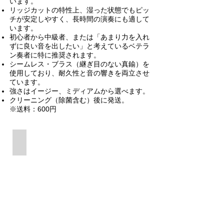
います。
リッジカットの特性上、湿った状態でもピッ
チが安定しやすく、長時間の演奏にも適して
います。
初心者から中級者、または「あまり力を入れ
ずに良い音を出したい」と考えているベテラ
ン奏者に特に推奨されます。
シームレス・ブラス（継ぎ目のない真鍮）を
使用しており、耐久性と音の響きを両立させ
ています。
強さはイージー、ミディアムから選べます。
クリーニング（除菌含む）後に発送。
※送料：600円
強い息を必要としない奏者に推奨