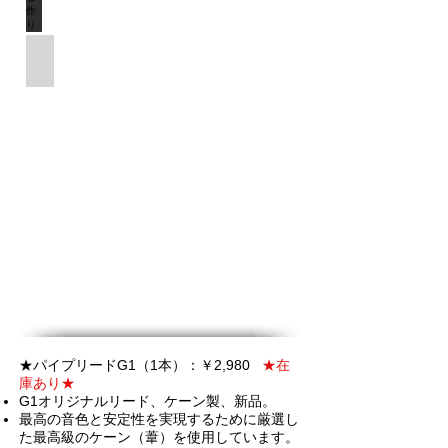
Bフラットチャンターでも使えます
★
パイプ
リードG1（1本）：￥2,980
★
在
庫あり★
G1オリジナルリード
、
ケーン製、新品。
最高の音色と安定性を実現するために厳選し
た最高級のケーン（葦）を使用しています。