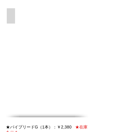
リッジカットモデル
★
パイプ
リードG（1本）：￥2,380
★在庫