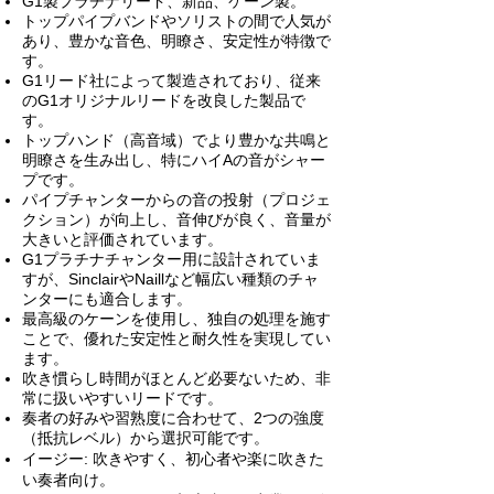
G1製プラチナ
リード
、新品、
ケーン製。
トップパイプバンドやソリストの間で人気が
あり、豊かな音色、明瞭さ、安定性が特徴で
す。
G1リード社によって製造されており、従来
のG1オリジナルリードを改良した製品で
す。
トップハンド（高音域）でより豊かな共鳴と
明瞭さを生み出し、特にハイAの音がシャー
プです。
パイプチャンターからの音の投射（プロジェ
クション）が向上し、音伸びが良く、音量が
大きいと評価されています。
G1プラチナチャンター用に設計されていま
すが、SinclairやNaillなど幅広い種類のチャ
ンターにも適合します。
最高級のケーンを使用し、独自の処理を施す
ことで、優れた安定性と耐久性を実現してい
ます。
吹き慣らし時間がほとんど必要ないため、非
常に扱いやすいリードです。
奏者の好みや習熟度に合わせて、2つの強度
（抵抗レベル）から選択可能です。
イージー: 吹きやすく、初心者や楽に吹きた
い奏者向け。