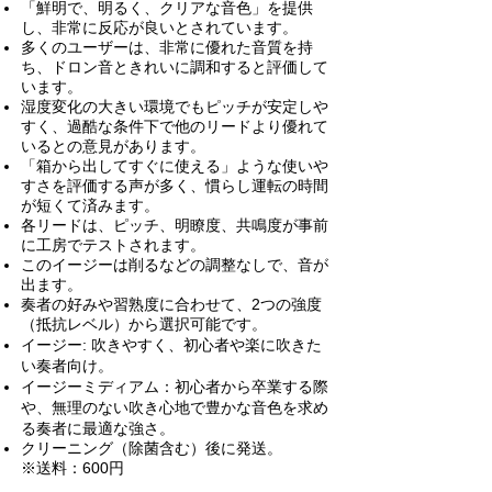
「鮮明で、明るく、クリアな音色」を提供
し、非常に反応が良いとされています。
多くのユーザーは、非常に優れた音質を持
ち、ドロン音ときれいに調和すると評価して
います。
湿度変化の大きい環境でもピッチが安定しや
すく、過酷な条件下で他のリードより優れて
いるとの意見があります。
「箱から出してすぐに使える」ような使いや
すさを評価する声が多く、慣らし運転の時間
が短くて済みます。
各リードは、ピッチ、明瞭度、共鳴度が事前
に工房でテストされます。
このイージーは
削るなどの調整なし
で、
音が
出ます。
奏者の好みや習熟度に合わせて、2つの強度
（抵抗レベル）から選択可能です。
イージー: 吹きやすく、初心者や楽に吹きた
い奏者向け。
​イージーミディアム：初心者から卒業する際
や、無理のない吹き心地で豊かな音色を求め
る奏者に最適な強さ。
クリーニング（除菌含む）後に発送。
※送料：600円