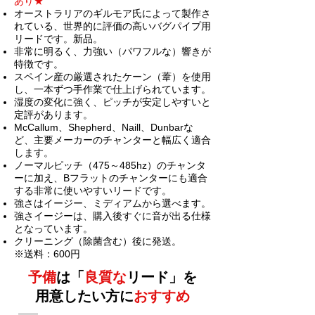
あり★
オーストラリアのギルモア氏によって製作さ
れている、世界的に評価の高いバグパイプ用
リードです。新品。
非常に明るく、力強い（パワフルな）響きが
特徴です。
スペイン産の厳選されたケーン（葦）を使用
し、一本ずつ手作業で仕上げられています。
湿度の変化に強く、ピッチが安定しやすいと
定評があります。
McCallum、Shepherd、Naill、Dunbarな
ど、主要メーカーのチャンターと幅広く適合
します。
ノーマルピッチ（475～485hz）のチャンタ
ーに加え、Bフラットのチャンターにも適合
する非常に使いやすいリードです。
強さはイージー、ミディアムから選べます。
強さイージーは、
購入後すぐに音が出る仕様
となっています。
クリーニング（除菌含む）後に発送。
※送料：600円
予備
は「
良質な
リード」を
用意したい方に
おすすめ