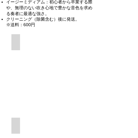
​イージーミディアム：初心者から卒業する際
や、無理のない吹き心地で豊かな音色を求め
る奏者に最適な強さ。
クリーニング（除菌含む）後に発送。
※送料：600円
より響くトップハンド
ハイエンド・モデル