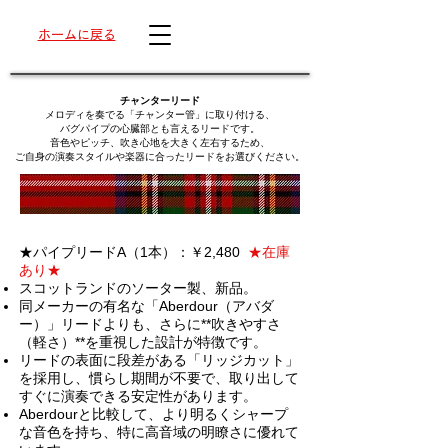
ホームに戻る
チャンターリード
メロディを奏でる「チャンター管」に取り付ける、
バグパイプの心臓部とも言えるリードです。
音色やピッチ、吹き心地を大きく左右するため、
ご自身の演奏スタイルや楽器に合ったリードをお選びください。
★
パイプ
リードA（1本）：￥2,480
★
在庫
あり★
スコットランドのソーター製、新品。
同メーカーの有名な「Aberdour（アバダ
ー）」リードよりも、さらに**吹きやすさ
（軽さ）**を重視した設計が特徴です。
リードの表面に段差がある「リッジカット」
を採用し、慣らし期間が不要で、取り出して
すぐに演奏できる安定性があります。
Aberdourと比較して、より明るくシャープ
な音色を持ち、特に高音域の明瞭さに優れて