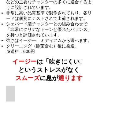
などの主要なチャンターの多くに適合するよ
うに設計されています。
非常に高い品質基準で製作されており、各リ
ードは個別にテストされて出荷されます。
シェパード製チャンターとの組み合わせで
「非常にクリアなトーンと優れたバランス」
を持つと評価されています。
​強さはイージー、ミディアムから選べます。
クリーニング（除菌含む）後に発送。
※送料：600円
イージー
は「吹きにくい」
というストレスがなく
スムーズ
に息が
通ります
個人演奏からバンドまで対応