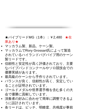
★
パイプ
リードMG（1本）：￥2,480
★
在
庫あり★
マッカラム製、新品。ケーン製。
マッカラムでRory Grossart氏によって製造
されているハイランドバグパイプ用のケーン
製リードです。
信頼性と安定性が高く評価されており、主要
なパイプバンドコンクールやソロ競技会での
優勝実績があります。
最高級のケーンから手作りされています。
バランスが良く、信頼性が高く、安定してい
ることが証明されています。
ゴールドメダルや世界選手権を含む多くの大
会で優勝に貢献しています。
演奏者の好みに合わせて簡単に調整できるよ
うに設計されています。
各リードは、ピッチ、明瞭度、共鳴度が事前