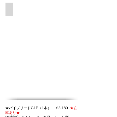
ドロンの音とも美しく調和
★
パイプ
リードG1P（1本）：￥3,180
★在
庫あり★