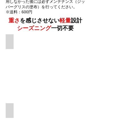
用しなかった後には必ずメンテナンス（ジッ
パーグリスの塗布）を行ってください。
※送料：600円
重さ
を感じさせない
軽量
設計
シーズニング
一切不要
ミディアムサイズ
取付器具、完備