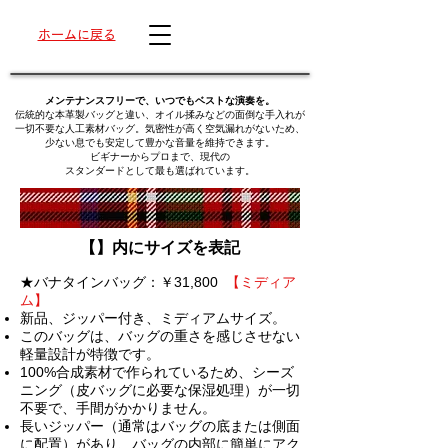
ホームに戻る
メンテナンスフリーで、いつでもベストな演奏を。
伝統的な本革製バッグと違い、オイル揉みなどの面倒な手入れが
一切不要な人工素材バッグ。気密性が高く空気漏れがないため、
少ない息でも安定して豊かな音量を維持できます。
ビギナーからプロまで、現代の
スタンダードとして最も選ばれています。
【】内にサイズを表記
★バナタインバッグ：￥31,800
【ミディア
ム】
新品、ジッパー付き、
ミディアムサイズ
。
このバッグは、バッグの重さを感じさせない
軽量設計が特徴です。
100%合成素材で作られているため、シーズ
ニング（皮バッグに必要な保湿処理）が一切
不要で、手間がかかりません。
長いジッパー（通常はバッグの底または側面
に配置）があり、バッグの内部に簡単にアク