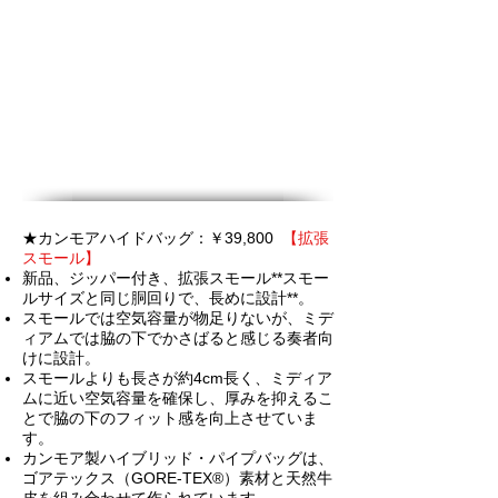
★カンモアハイドバッグ：￥39,800
【拡張
スモール】
新品、ジッパー付き、拡張
スモール**スモー
ルサイズと同じ胴回りで、長めに設計**。
スモールでは空気容量が物足りないが、ミデ
ィアムでは脇の下でかさばると感じる奏者向
けに設計。
スモールよりも長さが約4cm長く、ミディア
ムに近い空気容量を確保し、厚みを抑えるこ
とで脇の下のフィット感を向上させていま
す。
カンモア製ハイブリッド・パイプバッグは、
ゴアテックス（GORE-TEX®）素材と天然牛