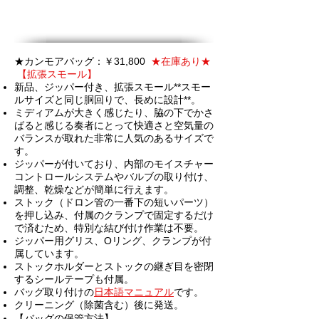
★カンモアバッグ：￥31,800
★在庫あり★
【拡張スモール】
新品、ジッパー付き、拡張スモール**スモー
ルサイズと同じ胴回りで、長めに設計**。
ミディアムが大きく感じたり、脇の下でかさ
ばると感じる奏者にとって快適さと空気量の
バランスが取れた非常に人気のあるサイズで
す。
ジッパーが付いており、内部のモイスチャー
コントロールシステムやバルブの取り付け、
調整、乾燥などが簡単に行えます。
ストック（ドロン管の一番下の短いパーツ）
を押し込み、付属のクランプで固定するだけ
で済むため、特別な結び付け作業は不要。
ジッパー用グリス、Oリング、クランプが付
属しています。
ストックホルダーとストックの継ぎ目を密閉
するシールテープも付属。
バッグ取り付けの
日本語マニュアル
です。
クリーニング（除菌含む）後に発送。
【バッグの保管方法】