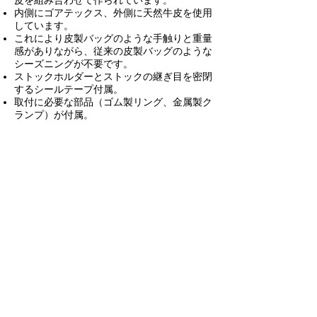
皮を組み合わせて作られています。
内側にゴアテックス、外側に天然牛皮を使用
しています。
これにより皮製バッグのような手触りと重量
感がありながら、従来の皮製バッグのような
シーズニングが不要です。
ストックホルダーとストックの継ぎ目を密閉
するシールテープ付属。
取付に必要な部品（ゴム製リング、金属製ク
ランプ）が付属。
ジッパーグリス付き。
バッグ取り付けの
日本語マニュアル
です。
クリーニング（除菌含む）後に発送。
【バッグの保管方法】
バッグの保管時はジッパーを完全に閉じた状
態にしてください。
開けたままだと、密閉部分が変形して空気漏
れの原因になることがあります。
ジッパーの動きが重いと感じた時や長期間使
用しなかった後には必ずメンテナンス（ジッ
パーグリスの塗布）を行ってください。
※送料：1300円
演奏を
止める
際の
空気の遮断（
カットオフ
）がしやすく