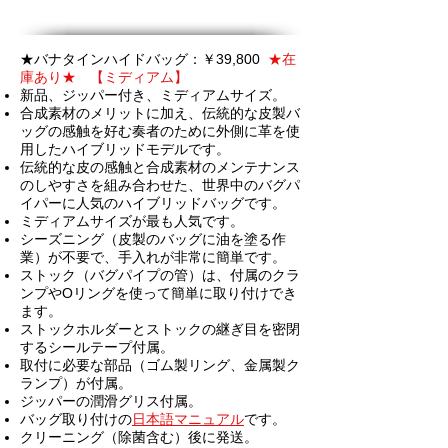
★バナタインハイドバッグ：￥39,800
★在
庫あり★ 【ミディアム】
新品、ジッパー付き、
ミディアムサイズ
。
合成素材のメリットに加え、伝統的な皮製バ
ッグの感触を好む奏者のために外側に革を使
用したハイブリッドモデルです。
伝統的な皮の感触と合成素材のメンテナンス
のしやすさを組み合わせた、世界中のバグパ
イパーに人気のハイブリッドバッグです。
ミディアムサイズが最も人気です。
シーズニング（皮製のバッグに油を塗る作
業）が不要で、手入れが非常に簡単です。
ストック（バグパイプの管）は、付属のクラ
ンプやOリングを使って簡単に取り付けでき
ます。
ストックホルダーとストックの継ぎ目を密閉
するシールテープ付属。
取付に必要な部品（ゴム製リング、金属製ク
ランプ）が付属。
ジッパーの潤滑グリス付属。
バッグ取り付けの
日本語マニュアル
です。
クリーニング（除菌含む）後に発送。