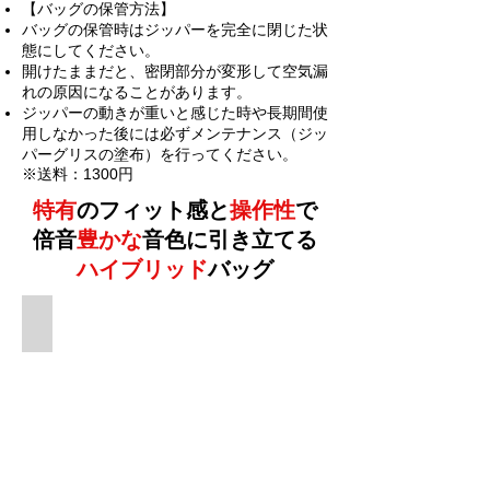
【バッグの保管方法】
バッグの保管時はジッパーを完全に閉じた状
態にしてください。
開けたままだと、密閉部分が変形して空気漏
れの原因になることがあります。
ジッパーの動きが重いと感じた時や長期間使
用しなかった後には必ずメンテナンス（ジッ
パーグリスの塗布）を行ってください。
※送料：1300円
特有
の
フィット感と
操作性
で
倍音
豊かな
音色に引き立てる
ハイブリッド
バッグ
牛皮仕様