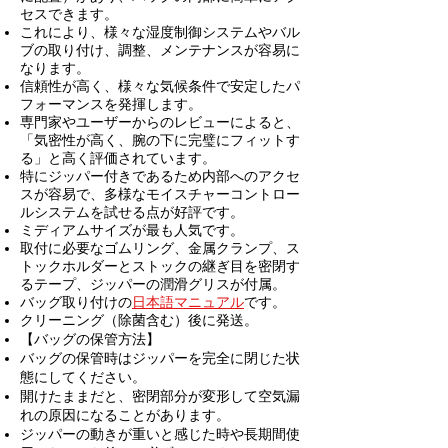
セスできます。
これにより、様々な湿度制御システムやバル
ブの取り付け、調整、メンテナンスが容易に
なります。
信頼性が高く、様々な気候条件で安定したパ
フォーマンスを発揮します。
専門家やユーザーからのレビューによると、
「気密性が高く、腕の下に完璧にフィットす
る」と高く評価されています。
特にジッパー付きであるため内部へのアクセ
スが容易で、多様なモイスチャーコントロー
ルシステムを試せる点が好評です。
ミディアムサイズが最も人気です。
取付に必要なゴムリング、金属クランプ、ス
トックホルダーとストックの継ぎ目を密閉す
るテープ、
ジッパーの潤滑グリスが付属。
バッグ取り付けの
日本語マニュアル
です。
クリーニング（除菌含む）後に発送。
【バッグの保管方法】
バッグの保管時はジッパーを完全に閉じた状
態にしてください。
開けたままだと、密閉部分が変形して空気漏
れの原因になることがあります。
ジッパーの動きが重いと感じた時や長期間使