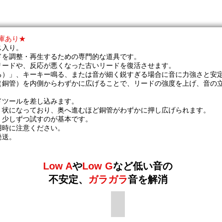
庫あり★
ス入り。
ドを調整・再生するための専門的な道具です。
リードや、反応が悪くなった古いリードを復活させます。
る）」、キーキー鳴る、または音が細く鋭すぎる場合に音に力強さと安
（銅管）を内側からわずかに広げることで、リードの強度を上げ、音の
ドツールを差し込みます。
）状になっており、奥へ進むほど銅管がわずかに押し広げられます。
、少しずつ試すのが基本です。
用時に注意ください。
発送。
Low A
や
Low G
など低い音の
不安定、
ガラガラ
音を解消
り、音の裏返りを修正
使い方