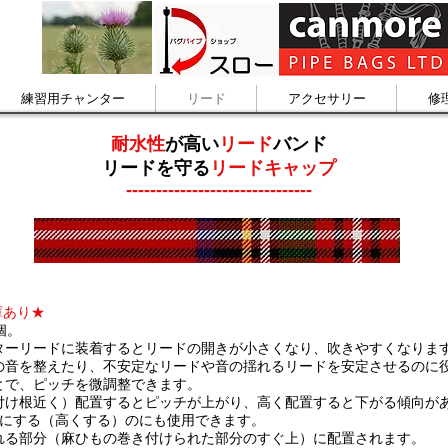
練習用チャンター
リード
アクセサリー
修
耐水性
が高い
リード
バンド
リードを守る
リードキャップ
-------------------------------
庫あり★
個。
ターリードに装着するとリードの開きが小さくなり、吹きやすくなりま
の音を整えたり、不安定なリードや音の揺れるリードを安定させるのに
とで、ピッチを微調整できます。
付け根近く）配置するとピッチが上がり、高く配置すると下がる傾向が
ープにする（高くする）のにも使用できます。
れる部分（麻ひもの巻き付けられた部分のすぐ上）に配置されます。