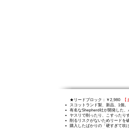
★リードブロック：￥2,980
【
スコットランド製、新品、1個。
有名なShepherd社が開発
ヤスリで削ったり、こすったり
削るリスクがないためリードを
購入したばかりの「硬すぎて吹