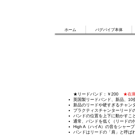
ホーム
バグパイプ本体
★リードバンド：￥200
★
在
英国製リードバンド、新品、10
新品のリードや硬すぎるチャン
プラクティスチャンターリード
バンドの位置を上下に動かすこ
通常、バンドを低く（リードの
High A（ハイA）の音をシャ
バンドはリードの「肩」と呼ば