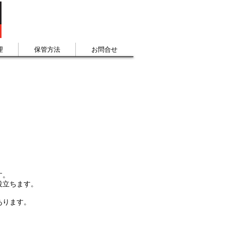
理
保管方法
お問合せ
す。
役立ちます。
あります。