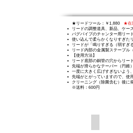
★リードツール：￥1,880
★在
リードの調整道具、新品、ケー
バグパイプのチャンター用リー
使い込んで柔らかくなりすぎた
リードが「鳴りすぎる（弱すぎ
リード内部の金属製ステープル
【使用方法】
リード底部の銅管の穴からリー
先端が滑らかなテーパー（円錐
一度に大きく広げすぎないよう
先端がとがっていますので、使
クリーニング（除菌含む）後に
※送料：600円
音のひっくり返