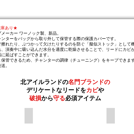
在庫あり★
メーカー ワーノック製、新品。
ャンターをバッグから取り外して保管する際の保護カバーです。
で擦れたり、ぶつかって欠けたりするのを防ぐ「擬似ストック」として
れ、演奏中に吸い込んだ水分を適度に乾燥させることで、リードにカビ
幅に延ばすことができます。
ま保管できるため、チャンターの調律（チューニング）をキープできま
発送。
北アイルランドの
名門ブランドの
デリケートなリードを
カビ
や
破損
から
守る
必須アイテム
けたまま保管できる
チャンターの調律（チューニング）をキープ
通気口