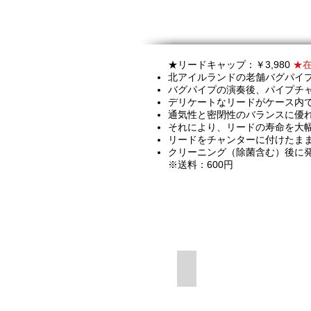
★リードキャップ：￥3,980
★
北アイルランドの老舗バグパイプ
バグパイプの演奏後、パイプチ
デリケートなリードがケース内
通気性と密閉性のバランスに優
それにより、リードの寿命を大
リードをチャンターに付けたま
クリーニング（除菌含む）後に
※送料：600円
リードをチャンターに付