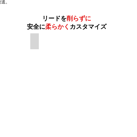
発送。
リードを
削らずに
安全に
柔らかく
カスタマイズ
リードブロック