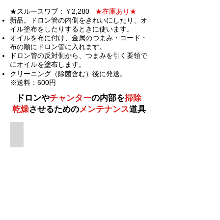
★スルースワブ：￥2,280
★在庫あり★
新品。ドロン管の内側をきれいにしたり、オ
イル塗布をしたりするときに使います。
オイルを布に付け、金属の
つまみ・コード・
布の順にドロン管に入れます。
ドロン管の反対側から、つまみを
引く要領で
にオイルを塗布します。
クリーニング（除菌含む）後に発送。
※送料：600円
ドロンや
チャンター
の内部を
掃除
乾燥
させるための
メンテナンス
道具
スルースワブ