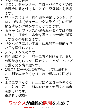
主な用途と特徴
ドロン、チャンター、ブローパイプなどの接
合部分に巻き付けることで、空気漏れを防ぎ
ます。
ワックスにより、接合部を密閉しつつも、ド
ロンの調律（チューニングスライド）の可動
部を滑らかに動かすことができます。
あらかじめワックスが塗られたタイプは湿気
に強く、演奏中に水分を吸って接合部が膨張
しすぎるのを防ぎます。
バグパイプにおいて最も伝統的で一般的な見
た目を提供します。
メンテナンスのコツ
接合部にきつく、均一に巻き付けます。最初
の数巻きをしっかり固定することが、ヘンプ
が滑るのを防ぐ鍵です。
1層ごとに平らな場所で転がして圧縮する
と、馴染みが良くなり、後で緩むのを防げま
す。
土台にブラック、仕上げにイエローを使うな
ど、好みに応じて組み合わせて使用する奏者
も多くいます。
※送料：600円
ワックス
が繊維の
隙間
を埋めて