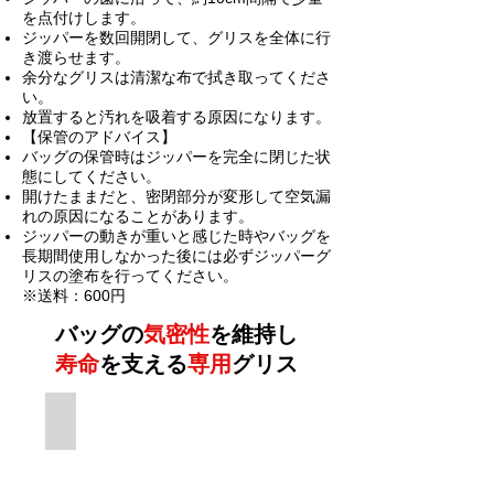
を点付けします。
ジッパーを数回開閉して、グリスを全体に行
き渡らせます。
余分なグリスは清潔な布で拭き取ってくださ
い。
放置すると汚れを吸着する原因になります。
【保管のアドバイス】
バッグの保管時はジッパーを完全に閉じた状
態にしてください。
開けたままだと、密閉部分が変形して空気漏
れの原因になることがあります。
ジッパーの動きが重いと感じた時やバッグを
長期間使用しなかった後には必ずジッパーグ
リスの塗布を行ってください。
※送料：600円
バッグの
気密性
を維持し
寿命
を支える
専用
グリス
バッグの気密保持