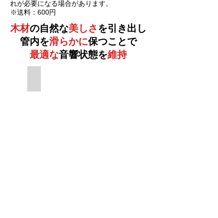
れが必要になる場合があります。
※送料：600円
木材
の自然な
美しさ
を引き出し
管内を
滑らかに
保つことで
最適な
音響状態を
維持
バグパイプオイル