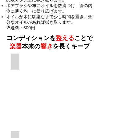
の水分を完全に拭き取ります。
ボアブラシや布にオイルを数滴つけ、管の内
側に薄く均一に塗り広げます。
オイルが木に馴染むまで少し時間を置き、余
分なオイルがあれば拭き取ります。
※送料：600円
コンディションを
整える
ことで
楽器
本来の
響き
を長くキープ
植物油とは異なり、ブラックウッドの特性に合わせて