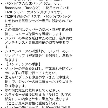
バグパイプの合成バッグ（Canmore、
Bannatyne、Rossなど）に使用されている
TIZIPジッパーのメンテ用グリスです。
TIZIP社純正のグリスで、バグパイプバッグ
に使われる気密ジッパー専用に設計されてい
ます。
この潤滑剤はジッパーの防水・気密性能を維
持し、スムーズな操作を可能にします。
ジッパーの寿命を延ばすためには、定期的な
メンテナンスと専用潤滑剤の塗布が重要で
す。
シリコンベースの潤滑剤で、ジッパーのシー
リングリップ（密閉部分）を保護し、摩耗を
防ぎます。
【メンテナンスの手順】
ジッパーの寿命を延ばし、空気漏れを防ぐた
めに以下の手順で行ってください。
柔らかいブラシと少量の水（または中性洗
剤）で、ジッパーの歯に挟まった埃やゴミを
取り除きます。
塗布前に完全に乾燥させてください。
スライダーが最後に収まる「受け口（U字の
部分）」の内側と外側に重点的に塗ります
（
ここが最も気密性に重要な部分）。
ジッパーの歯に沿って、約10cm間隔で少量