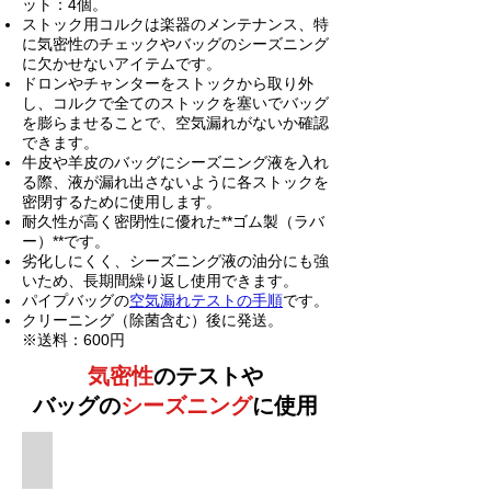
ット：4個。
ストック用コルクは楽器のメンテナンス、特
に気密性のチェックやバッグのシーズニング
に欠かせないアイテムです。
ドロンやチャンターをストックから取り外
し、コルクで全てのストックを塞いでバッグ
を膨らませることで、空気漏れがないか確認
できます。
牛皮や羊皮のバッグにシーズニング液を入れ
る際、液が漏れ出さないように各ストックを
密閉するために使用します。
耐久性が高く密閉性に優れた**ゴム製（ラバ
ー）**です。
劣化しにくく、シーズニング液の油分にも強
いため、長期間繰り返し使用できます。
​パイプバッグの
空気漏れテストの手順
です。
クリーニング（除菌含む）後に発送。
※送料：600円
気密性
のテストや
バッグの
シーズニング
に使用
ストックコルク