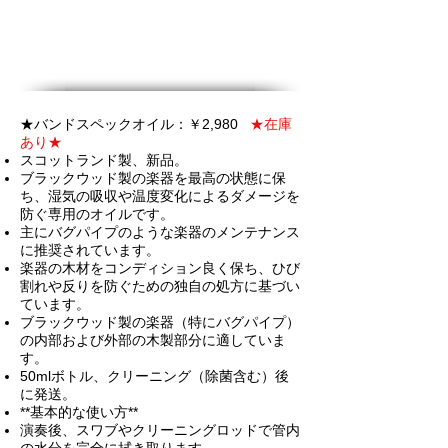
★バンドスペックオイル：￥2,980
★在庫
あり★
スコットランド製、新品。
ブラックウッド製の楽器を最高の状態に保
ち、湿気の吸収や温度変化によるダメージを
防ぐ専用のオイルです。
主にバグパイプのような楽器のメンテナンス
に推奨されています。
楽器の木材をコンディション良く保ち、ひび
割れや反りを防ぐための独自の処方に基づい
ています。
ブラックウッド製の楽器（特にバグパイプ）
の内部および外部の木製部分に適していま
す。
50mlボトル、
クリーニング（除菌含む）後
に発送。
**基本的な使い方**
演奏後、スワブやクリーニングロッドで管内