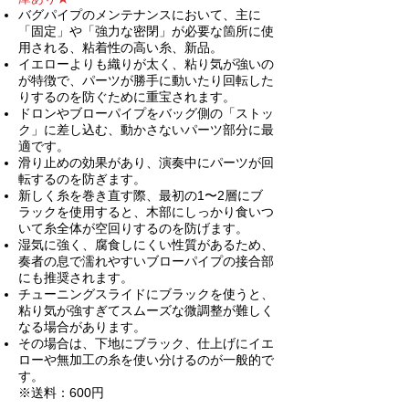
バグパイプのメンテナンスにおいて、主に
「固定」や「強力な密閉」が必要な箇所に使
用される、粘着性の高い糸、新品。
イエローよりも織りが太く、粘り気が強いの
が特徴で、パーツが勝手に動いたり回転した
りするのを防ぐために重宝されます。
ドロンやブローパイプをバッグ側の「ストッ
ク」に差し込む、動かさないパーツ部分に最
適です。
滑り止めの効果があり、演奏中にパーツが回
転するのを防ぎます。
新しく糸を巻き直す際、最初の1〜2層にブ
ラックを使用すると、木部にしっかり食いつ
いて糸全体が空回りするのを防げます。
湿気に強く、腐食しにくい性質があるため、
奏者の息で濡れやすいブローパイプの接合部
にも推奨されます。
チューニングスライドにブラックを使うと、
粘り気が強すぎてスムーズな微調整が難しく
なる場合があります。
その場合は、下地にブラック、仕上げにイエ
ローや無加工の糸を使い分けるのが一般的で
す。
※送料：600円