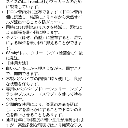
スイスのLa Tromba社がマッカラムのため
に製造しています。
ドロン管内外に塗布できます（ドロン管内
側に浸透し、結露により木材から天然オイ
ルが流出することを防ぎます）。
同時にひび割れのリスクを軽減し、湿気に
よる膨張を最小限に抑えます。
テノン（ほぞ、凸型）に塗布すると、湿気
による膨張を最小限に抑えることができま
す。
63mlボトル、クリーニング（除菌含む）後
に発送。
【使用方法】
白いふたを上から押さえながら、回すこと
で、開閉できます。
木製バグパイプの内部に時々使用し、良好
な状態を保ちます。
専用のバグパイプドローンクリーニングブ
ラシやプルスルー（スワブ）を使って塗布
できます。
定期的な使用により、楽器の寿命を延ば
し、ボアを滑らかにすることでドロンの音
色を向上させることもあります。
通常は年に1回程度の軽い注油が推奨されま
すが、高温多湿な環境ではより頻繁な手入