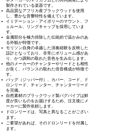
手メーカーのマッカラムとの共同開発により
製作されている楽器です。
高品質なアフリカ産ブラックウッドを使用
し、豊かな音響特性を備えています。
イミテーション・アイボリーのマウント、フ
ェルール、リングキャップを採用していま
す。
金属部分を極力排除した伝統的で温かみのあ
る外観が特徴です。
モリソン自身の卓越した演奏経験を反映した
設計となっており、非常にボリューム感があ
り、かつ調和の取れた音色を生み出します。
他のメーカーのチャンターやリードとも相性
が良く、バランスの取れた倍音構成が特徴で
す。
バッグ（ジッパー付）、カバー、コード、ド
ロンリード、チャンター、チャンターリード
を
完備。
自然素材のブラックウッド製バグパイプは鮮
度が良いものをお届けするため、注文後にメ
ーカーに製作依頼します。
ドロンリードは、写真と異なることがござい
ます。
ご要望があれば、そのドロンリードを付属し
ます。