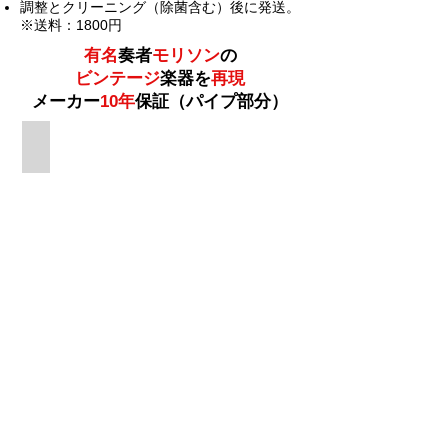
調整とクリーニング（除菌含む）後に発送。
※送料：1800円
有名
奏者
モリソン
の
ビンテージ
楽器を
再現
メーカー
10年
保証（パイプ部分）
ビンテージ仕様のハイランドパイプ