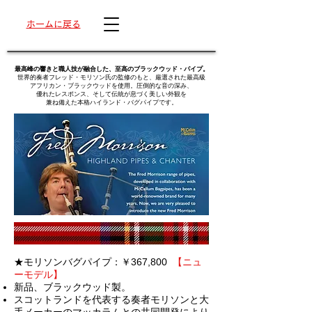
ホームに戻る
最高峰の響きと職人技が融合した、至高のブラックウッド・パイプ。
世界的奏者フレッド・モリソン氏の監修のもと、厳選された最高級
アフリカン・ブラックウッドを使用。圧倒的な音の深み、
優れたレスポンス、そして伝統が息づく美しい外観を
兼ね備えた本格ハイランド・バグパイプです。
★モリソンバグパイプ：￥367,800
【ニュ
ーモデル】
新品、
ブラックウッド製。
スコットランドを代表する奏者モリソンと大