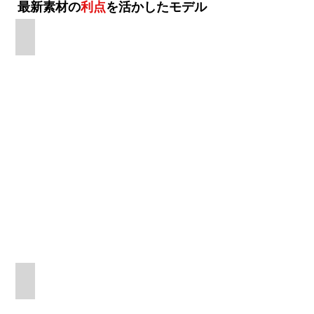
最新素材の
利点
を活かしたモデル
スコットランド製、リード完備
メンテナンスフリー