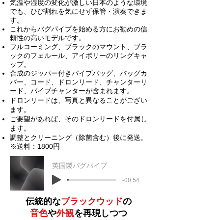
気温や湿度の変化が激しい日本のような環境
でも、ひび割れを気にせず保管・演奏できま
す。
これからバグパイプを始める方にお勧めの信
頼性の高いモデルです。
フルコーミング、ブラックのマウント、ブラ
ックのフェルール、アイボリーのリングキャ
ップ。
合成のジッパー付きパイプバッグ、バッグカ
バー、コード、ドロンリード、チャンターリ
ード、パイプチャンターが含まれます。
​​ドロンリードは、写真と異なることがござい
ます。
ご要望があれば、そのドロンリードを付属し
ます。
調整とクリーニング（除菌含む）後に発送。
※送料：1800円
英国製バグパイプ
-00:54
伝統的な
ブラックウッド
の
音色
や
外観
を再現しつつ