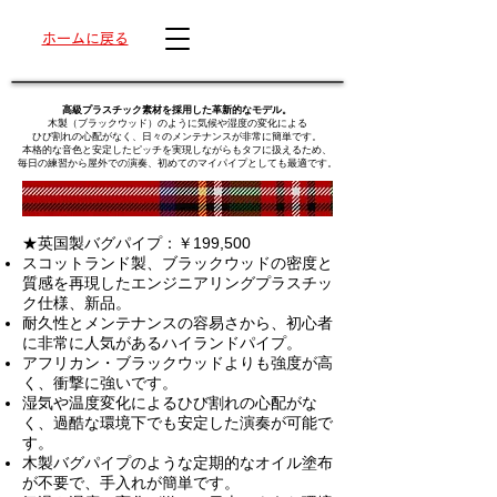
ホームに戻る
高級プラスチック素材を採用した革新的なモデル。
木製（ブラックウッド）のように気候や湿度の変化による
ひび割れの心配がなく、日々のメンテナンスが非常に簡単です。
本格的な音色と安定したピッチを実現しながらもタフに扱えるため、
毎日の練習から屋外での演奏、初めてのマイパイプとしても最適です。
★英国製バグパイプ：￥199,500
スコットランド製、
ブラックウッドの密度と
質感を再現したエンジニアリングプラスチッ
ク仕様、新品。
耐久性とメンテナンスの容易さから、初心者
に非常に人気があるハイランドパイプ。
アフリカン・ブラックウッドよりも強度が高
く、衝撃に強いです。
湿気や温度変化によるひび割れの心配がな
く、過酷な環境下でも安定した演奏が可能で
す。
木製バグパイプのような定期的なオイル塗布
が不要で、手入れが簡単です。