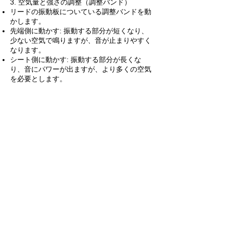
3. 空気量と強さの調整（調整バンド）
リードの振動板についている調整バンドを動
かします。
先端側に動かす: 振動する部分が短くなり、
少ない空気で鳴りますが、音が止まりやすく
なります。
シート側に動かす: 振動する部分が長くな
り、音にパワーが出ますが、より多くの空気
を必要とします。
4. 音量と消音機能（プラグ）
リードの先端にある白色または黒色のプラグ
を回して調整します。
【通気口をふさぐ】
音量が小さくなります。
完全に閉じるとそのドロンの音を消す（消音
する）ことができます（ストッパーの役
割）。
【通気口を全開にする】
最も豊かな響きが得られます。
基本的には全開で使用し、音量のバランスが
どうしても取れない場合のみ少し閉じるのが
推奨されています。